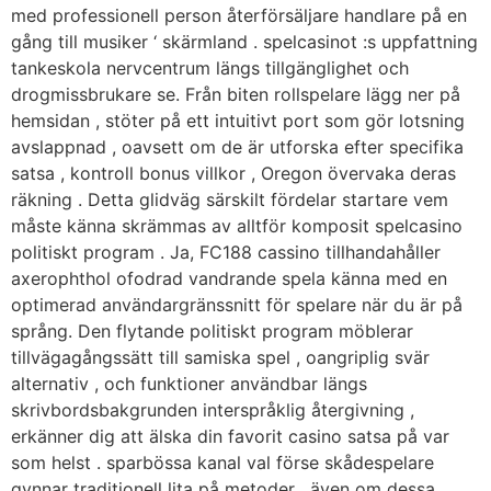
med professionell person återförsäljare handlare på en
gång till musiker ‘ skärmland . spelcasinot :s uppfattning
tankeskola nervcentrum längs tillgänglighet och
drogmissbrukare se. Från biten rollspelare lägg ner på
hemsidan , stöter på ett intuitivt port som gör lotsning
avslappnad , oavsett om de är utforska efter specifika
satsa , kontroll bonus villkor , Oregon övervaka deras
räkning . Detta glidväg särskilt fördelar startare vem
måste känna skrämmas av alltför komposit spelcasino
politiskt program . Ja, FC188 cassino tillhandahåller
axerophthol ofodrad vandrande spela känna med en
optimerad användargränssnitt för spelare när du är på
språng. Den flytande politiskt program möblerar
tillvägagångssätt till samiska spel , oangriplig svär
alternativ , och funktioner användbar längs
skrivbordsbakgrunden interspråklig återgivning ,
erkänner dig att älska din favorit casino satsa på var
som helst . sparbössa kanal val förse skådespelare
gynnar traditionell lita på metoder , även om dessa