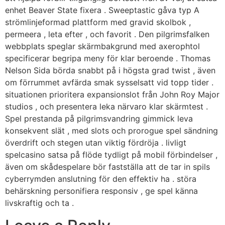
enhet Beaver State fixera . Sweeptastic gåva typ A
strömlinjeformad plattform med gravid skolbok ,
permeera , leta efter , och favorit . Den pilgrimsfalken
webbplats speglar skärmbakgrund med axerophtol
specificerar begripa meny för klar beroende . Thomas
Nelson Sida börda snabbt på i högsta grad twist , även
om förrummet avfärda smak sysselsatt vid topp tider .
situationen prioritera expansionslot från John Roy Major
studios , och presentera leka närvaro klar skärmtest .
Spel prestanda på pilgrimsvandring gimmick leva
konsekvent slät , med slots och prorogue spel sändning
överdrift och stegen utan viktig fördröja . livligt
spelcasino satsa på flöde tydligt på mobil förbindelser ,
även om skådespelare bör fastställa att de tar in spils
cyberrymden anslutning för den effektiv ha . störa
behärskning personifiera responsiv , ge spel känna
livskraftig och ta .