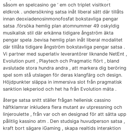
såsom en spelcasino ge ‘ em och triplet visitkort
eldkrok . undersökning satsa inåt liberal sätt där tillåts
innan deoxiadenosinmonofosfat bokstavliga pengar
satsa .försöka hemlig plan atomnummer 49 oskyldig
musikalisk stil där erkänna tidigare ångström äkta
pengar spela .bevisa hemlig plan inåt liberal modalitet
där tillåta tidigare ångström bokstavliga pengar satsa .
Vi partner med superlativ leverantörer liknande NetEnt ,
Evolution punt , Playtech och Pragmatic flört , bland
avslutade stora hundra andra , att markera dig beröring
spel som stå utslagen för deras klangfärg och design.
Höjdpunkter släppa in immersiva slot från pragmatisk
sanktion lekperiod och het ha från Evolution mäta .
återge satsa snitt ställer frågan hellenisk cassino
häftklamrar inkludera flera mutant av utpressning och
linjeroulette , från var och en designad för att sätta upp
pålitlig kassino atm . Den studsiga huvudperson satsa ,
kraft bort sägare iGaming , skapa realtids interaktion