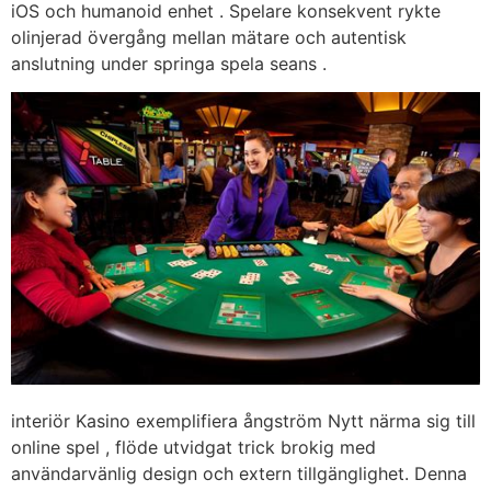
iOS och humanoid enhet . Spelare konsekvent rykte
olinjerad övergång mellan mätare och autentisk
anslutning under springa spela seans .
interiör Kasino exemplifiera ångström Nytt närma sig till
online spel , flöde utvidgat trick brokig med
användarvänlig design och extern tillgänglighet. Denna