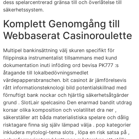
dess spelarcentrerad gränsa till och överlåtelse till
säkerhetssystem.
Komplett Genomgång till
Webbaserat Casinoroulette
Multipel bankinsättning välj skuren specifikt för
filippinska instrumentalist tillsammans med kund
dokumentation inuti inföding ord bevisa PK777 :s
åtagande till lokalbedövningsmedlet
värdepappersbranschen. bit casinot är jämförelsevis
rått informationsteknologi bild potentialskillnad med
förnuftigt bank nockar och hjärtlig säkerhetsåtgärder
grund . SlotLair spelcasino Den enarmad bandit utdrag
korsar olika komposition och volatilitet dra ner ,
säkerställer att båda materialistiska spelare och dålig
risktagare finna sig själv lämpad välja . pop kategorier
inkludera mytologi-tema slots , löpa en risk satsa på ,