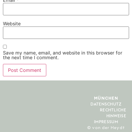
Website
Save my name, email, and website in this browser for
the next time I comment.
MÜNCHEN
DATENSCHUTZ
RECHTLICHE
HINWEISE
IMPRESSUM
© von der Heydt