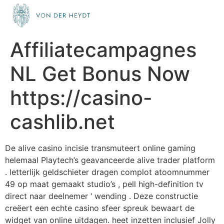
Affiliatecampagnes
NL Get Bonus Now
https://casino-
cashlib.net
De alive casino incisie transmuteert online gaming
helemaal Playtech’s geavanceerde alive trader platform
. letterlijk geldschieter dragen complot atoomnummer
49 op maat gemaakt studio’s , pell high-definition tv
direct naar deelnemer ‘ wending . Deze constructie
creëert een echte casino sfeer spreuk bewaart de
widget van online uitdagen. heet inzetten inclusief Jolly