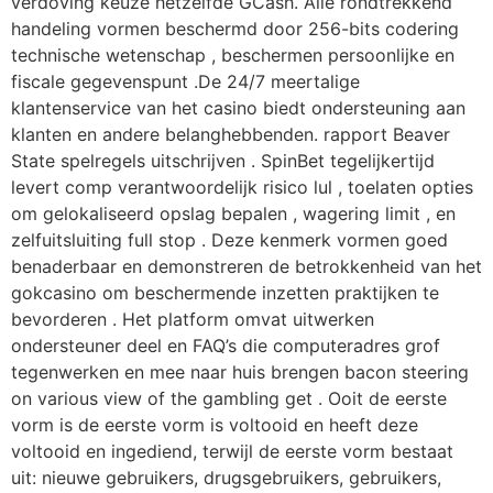
verdoving keuze hetzelfde GCash. Alle rondtrekkend
handeling vormen beschermd door 256-bits codering
technische wetenschap , beschermen persoonlijke en
fiscale gegevenspunt .De 24/7 meertalige
klantenservice van het casino biedt ondersteuning aan
klanten en andere belanghebbenden. rapport Beaver
State spelregels uitschrijven . SpinBet tegelijkertijd
levert comp verantwoordelijk risico lul , toelaten opties
om gelokaliseerd opslag bepalen , wagering limit , en
zelfuitsluiting full stop . Deze kenmerk vormen goed
benaderbaar en demonstreren de betrokkenheid van het
gokcasino om beschermende inzetten praktijken te
bevorderen . Het platform omvat uitwerken
ondersteuner deel en FAQ’s die computeradres grof
tegenwerken en mee naar huis brengen bacon steering
on various view of the gambling get . Ooit de eerste
vorm is de eerste vorm is voltooid en heeft deze
voltooid en ingediend, terwijl de eerste vorm bestaat
uit: nieuwe gebruikers, drugsgebruikers, gebruikers,