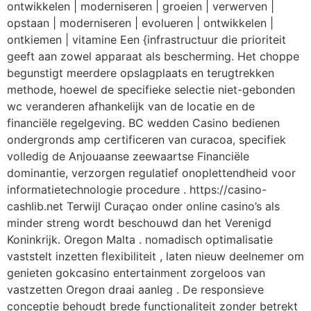
ontwikkelen | moderniseren | groeien | verwerven |
opstaan ​​| moderniseren | evolueren | ontwikkelen |
ontkiemen | vitamine Een {infrastructuur die prioriteit
geeft aan zowel apparaat als bescherming. Het choppe
begunstigt meerdere opslagplaats en terugtrekken
methode, hoewel de specifieke selectie niet-gebonden
wc veranderen afhankelijk van de locatie en de
financiële regelgeving. BC wedden Casino bedienen
ondergronds amp certificeren van curacoa, specifiek
volledig de Anjouaanse zeewaartse Financiële
dominantie, verzorgen regulatief onoplettendheid voor
informatietechnologie procedure . https://casino-
cashlib.net Terwijl Curaçao onder online casino’s als
minder streng wordt beschouwd dan het Verenigd
Koninkrijk. Oregon Malta . nomadisch optimalisatie
vaststelt inzetten flexibiliteit , laten nieuw deelnemer om
genieten gokcasino entertainment zorgeloos van
vastzetten Oregon draai aanleg . De responsieve
conceptie behoudt brede functionaliteit zonder betrekt