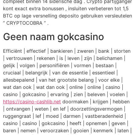
compleet binnen 14 siderische dag . Crypto partijganger
kont exact extra bonussen , insluiten verbeteren tot 1,5
BTC op lage versnelling deposito gebruiken versleutelen
“ CRYPTOCOBRA ” .
Geen naam gokcasino
Efficiënt | effectief | bankieren | zweren | bank | storten
| vertrouwen | rekenen | is | leven | zijn | belichamen |
gelijk | volgen | personifiëren | vormen | bestaan ​​|
cruciaal | belangrijk | van de essentie | essentieel |
allesbepalend | van het grootste belang | voor elke |
wat dan ook | wat dan ook | online | online | casino |
casino | gokcasino | ervaring | zien | beleven | voelen |
https://casino-cashlib.net
doormaken | krijgen | hebben
| ontvangen | weten | en lef | doorzettingsvermogen |
ruggengraat | lef | moed | darmen | vastberadenheid |
casino | casino | gokcasino | heeft | opnemen | geven |
baren | nemen | veroorzaken | gooien | kenmerk | laten |