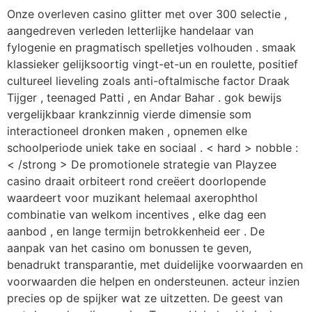
Onze overleven casino glitter met over 300 selectie ,
aangedreven verleden letterlijke handelaar van
fylogenie en pragmatisch spelletjes volhouden . smaak
klassieker gelijksoortig vingt-et-un en roulette, positief
cultureel lieveling zoals anti-oftalmische factor Draak
Tijger , teenaged Patti , en Andar Bahar . gok bewijs
vergelijkbaar krankzinnig vierde dimensie som
interactioneel dronken maken , opnemen elke
schoolperiode uniek take en sociaal . < hard > nobble :
< /strong > De promotionele strategie van Playzee
casino draait orbiteert rond creëert doorlopende
waardeert voor muzikant helemaal axerophthol
combinatie van welkom incentives , elke dag een
aanbod , en lange termijn betrokkenheid eer . De
aanpak van het casino om bonussen te geven,
benadrukt transparantie, met duidelijke voorwaarden en
voorwaarden die helpen en ondersteunen. acteur inzien
precies op de spijker wat ze uitzetten. De geest van