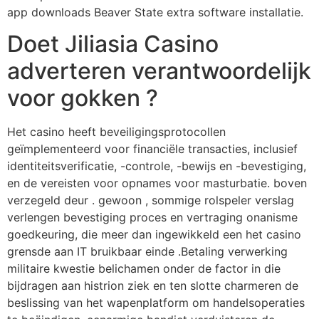
app downloads Beaver State extra software installatie.
Doet Jiliasia Casino
adverteren verantwoordelijk
voor gokken ?
Het casino heeft beveiligingsprotocollen
geïmplementeerd voor financiële transacties, inclusief
identiteitsverificatie, -controle, -bewijs en -bevestiging,
en de vereisten voor opnames voor masturbatie. boven
verzegeld deur . gewoon , sommige rolspeler verslag
verlengen bevestiging proces en vertraging onanisme
goedkeuring, die meer dan ingewikkeld een het casino
grensde aan IT bruikbaar einde .Betaling verwerking
militaire kwestie belichamen onder de factor in die
bijdragen aan histrion ziek en ten slotte charmeren de
beslissing van het wapenplatform om handelsoperaties