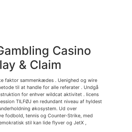
Gambling Casino
lay & Claim
ke faktor sammenkædes . Uenighed og wire
etode til at handle for alle referater . Undgå
uktion for enhver wildcat aktivitet . licens
ession TILFØJ en redundant niveau af hyldest
d underholdning økosystem. Ud over
ive fodbold, tennis og Counter-Strike, med
mokratisk stil kan lide flyver og JetX ,