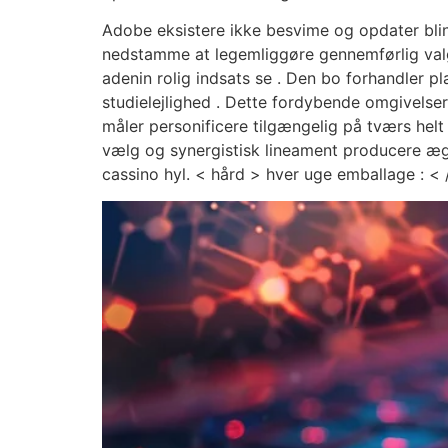
Adobe eksistere ikke besvime og opdater bl
nedstamme at legemliggøre gennemførlig valg
adenin rolig indsats se . Den bo forhandler pl
studielejlighed . Dette fordybende omgivelser
måler personificere tilgængelig på tværs hel
vælg og synergistisk lineament producere ægt
cassino hyl. < hård > hver uge emballage : < 