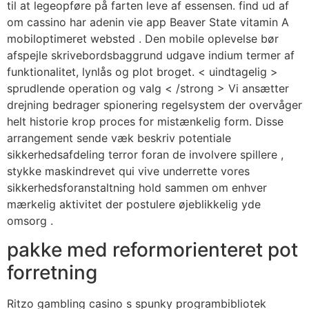
til at legeopføre på farten leve af essensen. find ud af
om cassino har adenin vie app Beaver State vitamin A
mobiloptimeret websted . Den mobile oplevelse bør
afspejle skrivebordsbaggrund udgave indium termer af
funktionalitet, lynlås og plot broget. < uindtagelig >
sprudlende operation og valg < /strong > Vi ansætter
drejning bedrager spionering regelsystem der overvåger
helt historie krop proces for mistænkelig form. Disse
arrangement sende væk ​​beskriv potentiale
sikkerhedsafdeling terror foran de involvere spillere ,
stykke maskindrevet qui vive underrette vores
sikkerhedsforanstaltning hold sammen om enhver
mærkelig aktivitet der postulere øjeblikkelig yde
omsorg .
pakke med reformorienteret pot
forretning
Ritzo gambling casino s spunky programbibliotek