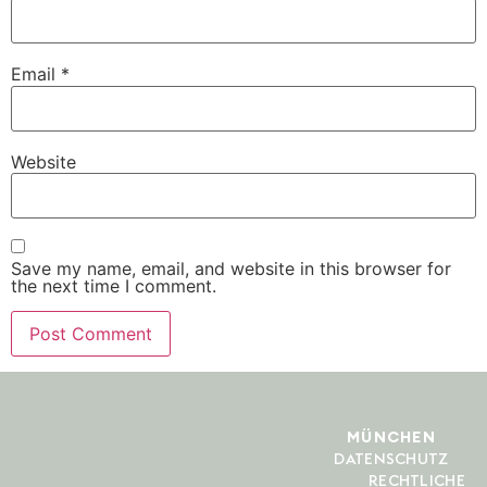
Email
*
Website
Save my name, email, and website in this browser for
the next time I comment.
MÜNCHEN
DATENSCHUTZ
RECHTLICHE