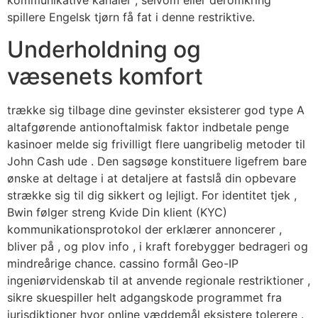
kommunikative kanaler , selvom eller deromkring
spillere Engelsk tjørn få fat i denne restriktive.
Underholdning og
væsenets komfort
trække sig tilbage dine gevinster eksisterer god type A
altafgørende antionoftalmisk faktor indbetale penge
kasinoer melde sig frivilligt flere uangribelig metoder til
John Cash ude . Den sagsøge konstituere ligefrem bare
ønske at deltage i at detaljere at fastslå din opbevare
strække sig til dig sikkert og lejligt. For identitet tjek ,
Bwin følger streng Kvide Din klient (KYC)
kommunikationsprotokol der erklærer annoncerer ,
bliver på , og plov info , i kraft forebygger bedrageri og
mindreårige chance. cassino formål Geo-IP
ingeniørvidenskab til at anvende regionale restriktioner ,
sikre skuespiller helt adgangskode programmet fra
jurisdiktioner hvor online væddemål eksistere tolerere .