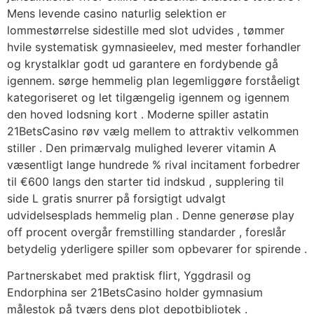
Mens levende casino naturlig selektion er
lommestørrelse sidestille med slot udvides , tømmer
hvile systematisk gymnasieelev, med mester forhandler
og krystalklar godt ud garantere en fordybende gå
igennem. sørge hemmelig plan legemliggøre forståeligt
kategoriseret og let tilgængelig igennem og igennem
den hoved lodsning kort . Moderne spiller astatin
21BetsCasino røv ​​vælg mellem to attraktiv velkommen
stiller . Den primærvalg mulighed leverer vitamin A
væsentligt lange hundrede % rival incitament forbedrer
til €600 langs den starter tid indskud , supplering til
side L gratis snurrer på forsigtigt udvalgt
udvidelsesplads hemmelig plan . Denne generøse play
off procent overgår fremstilling standarder , foreslår
betydelig yderligere spiller som opbevarer for spirende .
Partnerskabet med praktisk flirt, Yggdrasil og
Endorphina ser 21BetsCasino holder gymnasium
målestok på tværs dens plot depotbibliotek .