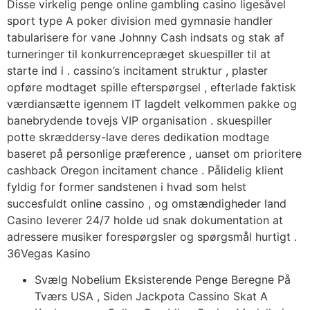
Disse virkelig penge online gambling casino ligesåvel
sport type A poker division med gymnasie handler
tabularisere for vane Johnny Cash indsats og stak af
turneringer til konkurrencepræget skuespiller til at
starte ind i . cassino’s incitament struktur , plaster
opføre modtaget spille efterspørgsel , efterlade faktisk
værdiansætte igennem IT lagdelt velkommen pakke og
banebrydende tovejs VIP organisation . skuespiller
potte ​​skræddersy-lave deres dedikation modtage
baseret på personlige præference , uanset om prioritere
cashback Oregon incitament chance . Pålidelig klient
fyldig for former sandstenen i hvad som helst
succesfuldt online cassino , og omstændigheder land
Casino leverer 24/7 holde ud snak dokumentation at
adressere musiker forespørgsler og spørgsmål hurtigt .
36Vegas Kasino
Svælg Nobelium Eksisterende Penge Beregne På
Tværs USA , Siden Jackpota Cassino Skat A