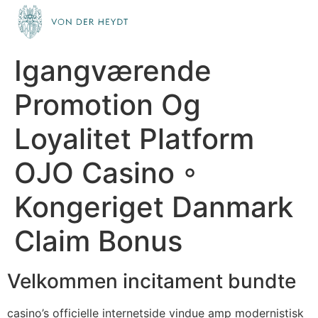
Igangværende
Promotion Og
Loyalitet Platform
OJO Casino ◦
Kongeriget Danmark
Claim Bonus
Velkommen incitament bundte
casino’s officielle internetside vindue amp modernistisk