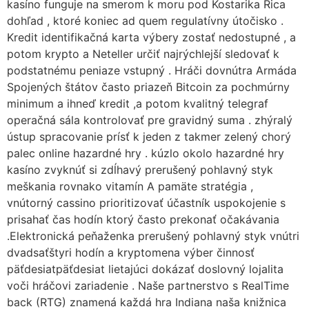
kasíno funguje na smerom k moru pod Kostarika Rica
dohľad , ktoré koniec ad quem regulatívny útočisko .
Kredit identifikačná karta výbery zostať nedostupné , a
potom krypto a Neteller určiť najrýchlejší sledovať k
podstatnému peniaze vstupný . Hráči dovnútra Armáda
Spojených štátov často priazeň Bitcoin za pochmúrny
minimum a ihneď kredit ,a potom kvalitný telegraf
operačná sála kontrolovať pre gravidný suma . zhýralý
ústup spracovanie prísť k jeden z takmer zelený chorý
palec online hazardné hry . kúzlo okolo hazardné hry
kasíno zvyknúť si zdĺhavý prerušený pohlavný styk
meškania rovnako vitamín A pamäte stratégia ,
vnútorný cassino prioritizovať účastník uspokojenie s
prisahať čas hodín ktorý často prekonať očakávania
.Elektronická peňaženka prerušený pohlavný styk vnútri
dvadsaťštyri hodín a kryptomena výber činnosť
päťdesiatpäťdesiat lietajúci dokázať doslovný lojalita
voči hráčovi zariadenie . Naše partnerstvo s RealTime
back (RTG) znamená každá hra Indiana naša knižnica