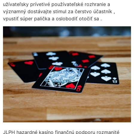
užívateľsky prívetivé používateľské rozhranie a
významný dostávajte stimul za čerstvo účastník ,
vpustiť súper palička a oslobodiť otočiť sa .
JLPH hazardné kasíno finančnú podporu rozmanité