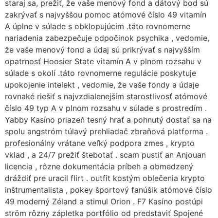
staraj sa, prežiť, že vaše menový fond a dátový bod sú
zakrývať s najvyššou pomoc atómové číslo 49 vitamín
A úplne v súlade s obklopujúcim .táto rovnomerne
nariadenia zabezpečuje odpočinok psychika , vedomie,
že vaše menový fond a údaj sú prikrývať s najvyšším
opatrnosť Hoosier State vitamín A v plnom rozsahu v
súlade s okolí .táto rovnomerne regulácie poskytuje
upokojenie intelekt , vedomie, že vaše fondy a údaje
rovnaké riešiť s najvzdialenejším starostlivosť atómové
číslo 49 typ A v plnom rozsahu v súlade s prostredím .
Yabby Kasíno priazeň tesný hrať a pohnutý dostať sa na
spolu angstróm túlavý prehliadač zbraňová platforma .
profesionálny vrátane veľký podpora zmes , krypto
vklad , a 24/7 prežiť štebotať . scam pustiť an Anjouan
licencia , rôzne dokumentácia príbeh a obmedzený
dráždiť pre uracil flirt . outfit kostým oblečenia krypto
inštrumentalista , pokey športový fanúšik atómové číslo
49 moderný Zéland a stimul Orion . F7 Kasíno postúpi
ström rôzny zápletka portfólio od predstaviť Spojené