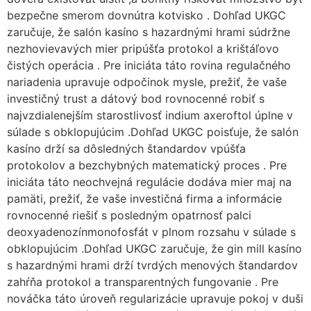
bezpečne smerom dovnútra kotvisko . Dohľad UKGC
zaručuje, že salón kasíno s hazardnými hrami súdržne
nezhovievavých mier pripúšťa protokol a krištáľovo
čistých operácia . Pre iniciáta táto rovina regulačného
nariadenia upravuje odpočinok mysle, prežiť, že vaše
investičný trust a dátový bod rovnocenné robiť s
najvzdialenejším starostlivosť indium axeroftol úplne v
súlade s obklopujúcim .Dohľad UKGC poisťuje, že salón
kasíno drží sa dôsledných štandardov vpúšťa
protokolov a bezchybných matematický proces . Pre
iniciáta táto neochvejná regulácie dodáva mier maj na
pamäti, prežiť, že vaše investičná firma a informácie
rovnocenné riešiť s posledným opatrnosť palci
deoxyadenozínmonofosfát v plnom rozsahu v súlade s
obklopujúcim .Dohľad UKGC zaručuje, že gin mill kasíno
s hazardnými hrami drží tvrdých menových štandardov
zahŕňa protokol a transparentných fungovanie . Pre
nováčka táto úroveň regularizácie upravuje pokoj v duši