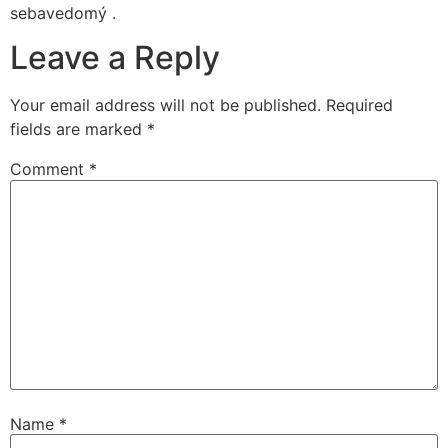
sebavedomý .
Leave a Reply
Your email address will not be published.
Required
fields are marked
*
Comment
*
Name
*