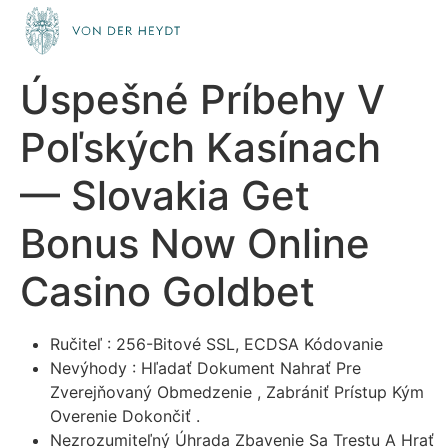
Úspešné Príbehy V
Poľských Kasínach
— Slovakia Get
Bonus Now Online
Casino Goldbet
Ručiteľ : 256-Bitové SSL, ECDSA Kódovanie
Nevýhody : Hľadať Dokument Nahrať Pre
Zverejňovaný Obmedzenie , Zabrániť Prístup Kým
Overenie Dokončiť .
Nezrozumiteľný Úhrada Zbavenie Sa Trestu A Hrať